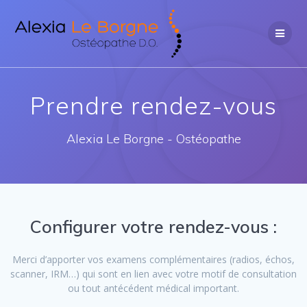
Passer
au
contenu
Prendre rendez-vous
Alexia Le Borgne - Ostéopathe
Configurer votre rendez-vous :
Merci d’apporter vos examens complémentaires (radios, échos,
scanner, IRM…) qui sont en lien avec votre motif de consultation
ou tout antécédent médical important.