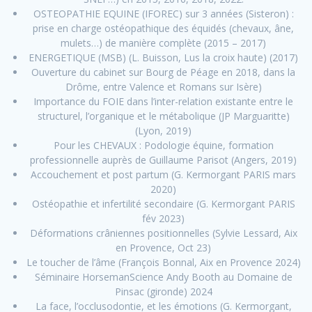
OSTEOPATHIE EQUINE (IFOREC) sur 3 années (Sisteron) :
prise en charge ostéopathique des équidés (chevaux, âne,
mulets…) de manière complète (2015 – 2017)
ENERGETIQUE (MSB) (L. Buisson, Lus la croix haute) (2017)
Ouverture du cabinet sur Bourg de Péage en 2018, dans la
Drôme, entre Valence et Romans sur Isère)
Importance du FOIE dans l’inter-relation existante entre le
structurel, l’organique et le métabolique (JP Marguaritte)
(Lyon, 2019)
Pour les CHEVAUX : Podologie équine, formation
professionnelle auprès de Guillaume Parisot (Angers, 2019)
Accouchement et post partum (G. Kermorgant PARIS mars
2020)
Ostéopathie et infertilité secondaire (G. Kermorgant PARIS
fév 2023)
Déformations crâniennes positionnelles (Sylvie Lessard, Aix
en Provence, Oct 23)
Le toucher de l’âme (François Bonnal, Aix en Provence 2024)
Séminaire HorsemanScience Andy Booth au Domaine de
Pinsac (gironde) 2024
La face, l’occlusodontie, et les émotions (G. Kermorgant,