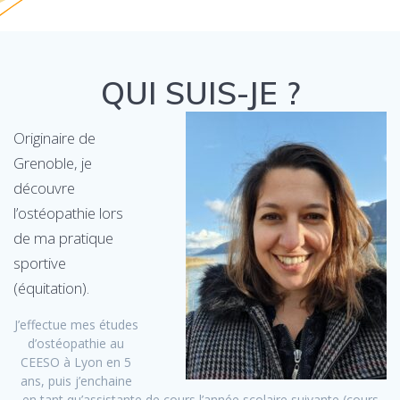
QUI SUIS-JE ?
Originaire de
Grenoble, je
découvre
l’ostéopathie lors
de ma pratique
sportive
(équitation).
J’effectue mes études
d’ostéopathie au
CEESO à Lyon en 5
ans, puis j’enchaine
en tant qu’assistante de cours l’année scolaire suivante (cours