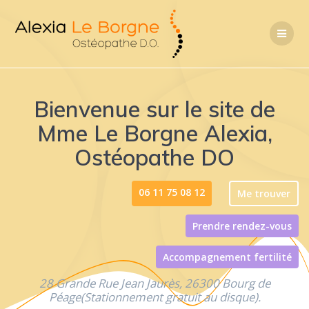
Passer
au
contenu
Bienvenue sur le site de
Mme Le Borgne Alexia,
Ostéopathe DO
06 11 75 08 12
Me trouver
Prendre rendez-vous
Accompagnement fertilité
28 Grande Rue Jean Jaurès, 26300 Bourg de
Péage(Stationnement gratuit au disque).