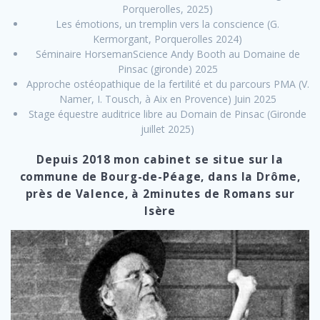
Porquerolles, 2025)
Les émotions, un tremplin vers la conscience (G.
Kermorgant, Porquerolles 2024)
Séminaire HorsemanScience Andy Booth au Domaine de
Pinsac (gironde) 2025
Approche ostéopathique de la fertilité et du parcours PMA (V.
Namer, I. Tousch, à Aix en Provence) Juin 2025
Stage équestre auditrice libre au Domain de Pinsac (Gironde
juillet 2025)
Depuis 2018 mon cabinet se situe sur la
commune de Bourg-de-Péage, dans la Drôme,
près de Valence, à 2minutes de Romans sur
Isère